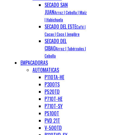
SECADO SAN
JUAN
Arroz | Cebolla | Maíz
| Habichuela
SECADO DEL ESTE
Café |
Cacao | Coco | Jengibre
SECADO DEL
CIBAO
Arroz | Tubérculos |
Cebolla
EMPACADORAS
AUTOMATICAS
P110TA-HE
P300TS
P520TD
P710T-HE
P710T-SY
P5100T
PVD 21T
V-500TD