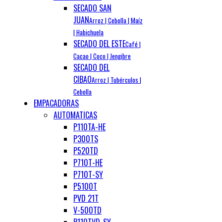
SECADO SAN
JUAN
Arroz | Cebolla | Maíz
| Habichuela
SECADO DEL ESTE
Café |
Cacao | Coco | Jengibre
SECADO DEL
CIBAO
Arroz | Tubérculos |
Cebolla
EMPACADORAS
AUTOMATICAS
P110TA-HE
P300TS
P520TD
P710T-HE
P710T-SY
P5100T
PVD 21T
V-500TD