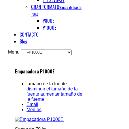
P110TVD-SY
GRAN FORMATO
Sacos de hasta
70Kg
P800E
P1000E
CONTACTO
Blog
Menu
Empacadora P1000E
tamaño de la fuente
disminuir el tamaño de la
fuente
aumentar tamaño de
la fuente
Email
Medios