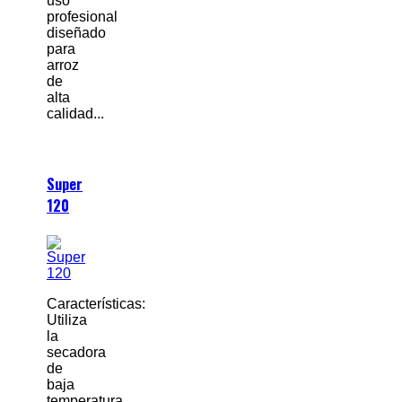
uso
profesional
diseñado
para
arroz
de
alta
calidad...
Super
120
Características:
Utiliza
la
secadora
de
baja
temperatura