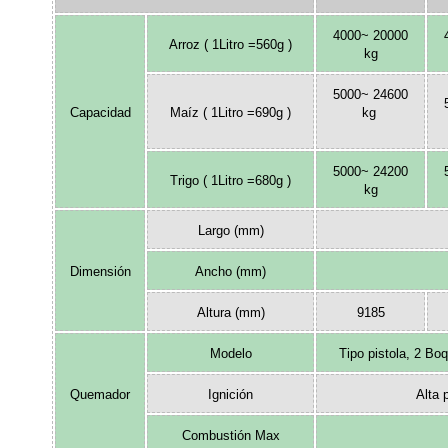
4000~ 20000
Arroz ( 1Litro =560g )
kg
5000~ 24600
Capacidad
Maíz ( 1Litro =690g )
kg
5000~ 24200
Trigo ( 1Litro =680g )
kg
Largo (mm)
Dimensión
Ancho (mm)
Altura (mm)
9185
Modelo
Tipo pistola, 2 Boqu
Quemador
Ignición
Alta 
Combustión Max