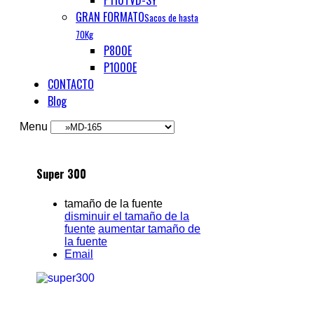
P110TVD-SY
GRAN FORMATO
Sacos de hasta
70Kg
P800E
P1000E
CONTACTO
Blog
Menu
Super 300
tamaño de la fuente
disminuir el tamaño de la
fuente
aumentar tamaño de
la fuente
Email