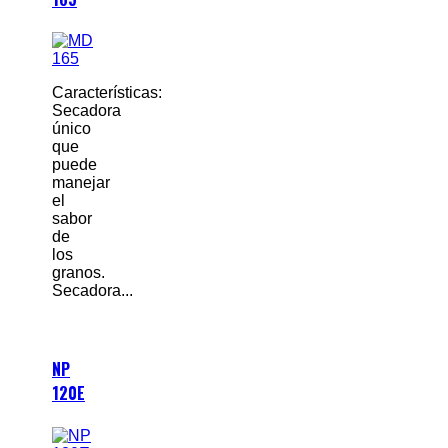
Características:
Secadora
único
que
puede
manejar
el
sabor
de
los
granos.
Secadora...
NP
120E