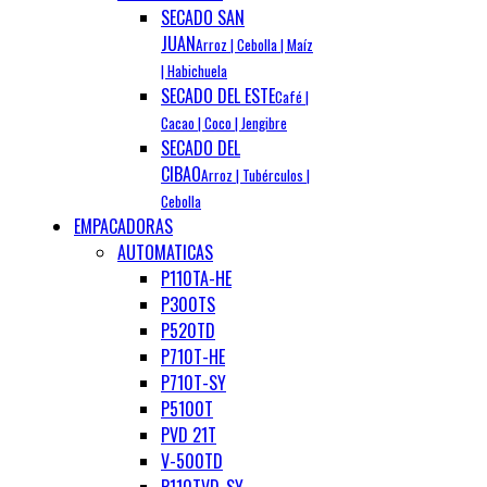
SECADO SAN
JUAN
Arroz | Cebolla | Maíz
| Habichuela
SECADO DEL ESTE
Café |
Cacao | Coco | Jengibre
SECADO DEL
CIBAO
Arroz | Tubérculos |
Cebolla
EMPACADORAS
AUTOMATICAS
P110TA-HE
P300TS
P520TD
P710T-HE
P710T-SY
P5100T
PVD 21T
V-500TD