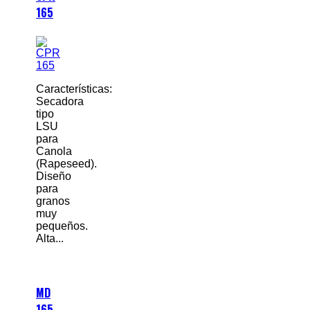
165
Características:
Secadora
tipo
LSU
para
Canola
(Rapeseed).
Diseño
para
granos
muy
pequeños.
Alta...
MD
165